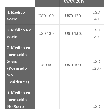
09/09/2019
1. Médico
USD
USD 100.-
USD 120.-
Socio
140.-
2
. Médico
No
USD
USD 130.-
USD 150.-
Socio
180.-
3
. Médico en
formación
Socio
USD
USD 80.-
USD 100.-
(Posgrado
120.-
y/o
Residencia)
4. Médico en
formación
No Socio
USD